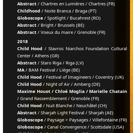
Abstract
/ Chartres en Lumières / Chartres (FR)
Childhood
/ Noite Branca / Braga (PT)
Globoscope
/ Spotlight / Bucahrest (RO)
Abstract
/ Bright / Brussels (BE)
Abstract
/ Voeux du maire / Grenoble (FR)
2018
Child Hood
/ Stavros Niarchos Foundation Cultural
Center / Athens (GR)
Abstract
/ Staro Riga / Riga (LV)
MA
/ BAM Festival / Liège (BE)
Child Hood
/ Festival of Imagineers / Coventry (UK)
Child Hood
/ Night of Air / Amberg (DE)
Maxime Houot / Chloé Moglia / Marielle Chatain
/ Grand Rassemblement / Grenoble (FR)
Child Hood
/ Nuit Blanche / Neuchâtel (CH)
Abstract
/ Sharjah Light Festival / Sharjah (AE)
Globoscope
/ Paysage > Paysages / Villefontaine (FR)
Globoscope
/ Canal Convergence / Scottsdale (USA)