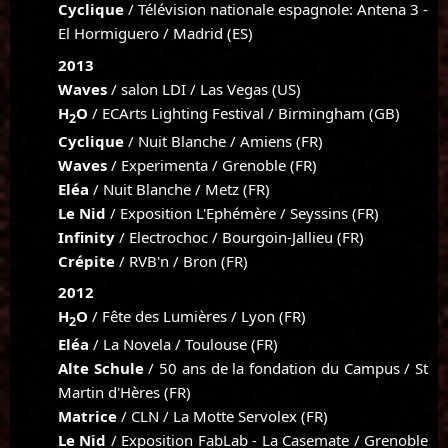
Cyclique
/ Télévision nationale espagnole: Antena 3 -
El Hormiguero / Madrid (ES)
2013
Waves
/ salon LDI / Las Vegas (US)
H
O
/ ECArts Lighting Festival / Birmingham (GB)
2
Cyclique
/ Nuit Blanche / Amiens (FR)
Waves
/ Experimenta / Grenoble (FR)
Eléa
/ Nuit Blanche / Metz (FR)
Le Nid
/ Exposition L'Ephémère / Seyssins (FR)
Infinity
/ Electrochoc / Bourgoin-Jallieu (FR)
Crépite
/ RVB'n / Bron (FR)
2012
H
O
/ Fête des Lumières / Lyon (FR)
2
Eléa
/ La Novela / Toulouse (FR)
Alte Schule
/ 50 ans de la fondation du Campus / St
Martin d'Hères (FR)
Matrice
/ CLN / La Motte Servolex (FR)
Le Nid
/ Exposition FabLab - La Casemate / Grenoble