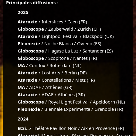
Principales diffusions :
2025
Ataraxie
/ Interstices / Caen (FR)
Globoscope
/ Zauberwald / Zurich (CH)
Ataraxie
/ Lightpool Festival / Blackpool (UK)
Pleonexie
/ Noche Blanca / Oviedo (ES)
Globoscope
/ Hagase La Luz / Santander (ES)
Globoscope
/ Scopitone / Nantes (FR)
MA
/ Conflux / Rotterdam (NL)
Ataraxie
/ Lost Arts / Berlin (DE)
Ataraxie
/ Constellations / Metz (FR)
MA
/ ADAF / Athènes (GR)
Ataraxie
/ ADAF / Athènes (GR)
Globoscope
/ Royal Light Festival / Apeldoorn (NL)
Pleonexie
/ Biennale Experimenta / Grenoble (FR)
2024
EtSi...
/ Théâtre Pavillon Noir / Aix en Provence (FR)
Ataraxie
/ Manufacture d'Aix en Provence / Aix en