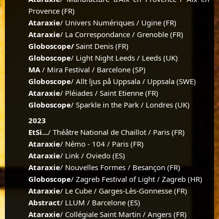
Provence (FR)
Ataraxie
/ Univers Numériques / Ugine (FR)
Ataraxie
/ La Correspondance / Grenoble (FR)
Globoscope/
Saint Denis (FR)
Globoscope
/ Light Night Leeds / Leeds (UK)
MA
/ Mira Festival / Barcelone (SP)
Globoscope
/ Allt ljus på Uppsala / Uppsala (SWE)
Ataraxie
/ Pléiades / Saint Etienne (FR)
Globoscope
/ Sparkle in the Park / Londres (UK)
2023
EtSi...
/ Théâtre National de Chaillot / Paris (FR)
Ataraxie
/ Némo - 104 / Paris (FR)
Ataraxie
/ Link / Oviedo (ES)
Ataraxie
/ Nouvelles Formes / Besançon (FR)
Globoscope
/ Zagreb Festival of Light / Zagreb (HR)
Ataraxie
/ Le Cube / Garges-Lès-Gonnesse (FR)
Abstract
/ LLUM / Barcelone (ES)
Ataraxie
/ Collégiale Saint Martin / Angers (FR)