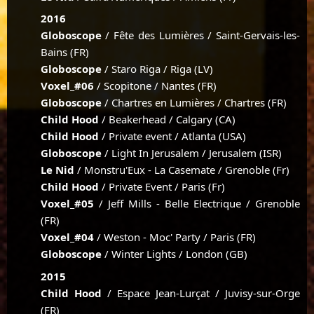
2016
Globoscope
/ Fête des Lumières / Saint-Gervais-les-
Bains (FR)
Globoscope
/ Staro Riga / Riga (LV)
Voxel_#06
/ Scopitone / Nantes (FR)
Globoscope
/ Chartres en Lumières / Chartres (FR)
Child Hood
/ Beakerhead / Calgary (CA)
Child Hood
/ Private event / Atlanta (USA)
Globoscope
/ Light In Jerusalem / Jerusalem (ISR)
Le Nid
/ Monstru'Eux - La Casemate / Grenoble (Fr)
Child Hood
/ Private Event / Paris (Fr)
Voxel_#05
/ Jeff Mills - Belle Electrique / Grenoble
(FR)
Voxel_#04
/ Weston - Moc' Party / Paris (FR)
Globoscope
/ Winter Lights / London (GB)
2015
Child Hood
/ Espace Jean-Lurçat / Juvisy-sur-Orge
(FR)