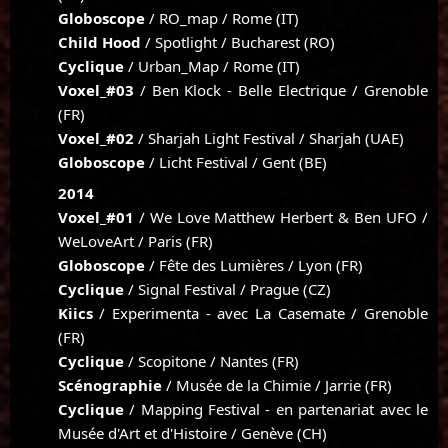
Globoscope
/ RO_map / Rome (IT)
Child Hood
/ Spotlight / Bucharest (RO)
Cyclique
/ Urban_Map / Rome (IT)
Voxel_#03
/ Ben Klock - Belle Electrique / Grenoble
(FR)
Voxel_#02
/ Sharjah Light Festival / Sharjah (UAE)
Globoscope
/ Licht Festival / Gent (BE)
2014
Voxel_#01
/ We Love Matthew Herbert & Ben UFO /
WeLoveArt / Paris (FR)
Globoscope
/ Fête des Lumières / Lyon (FR)
Cyclique
/ Signal Festival / Prague (CZ)
Kiics
/ Experimenta - avec La Casemate / Grenoble
(FR)
Cyclique
/ Scopitone / Nantes (FR)
Scénographie
/ Musée de la Chimie / Jarrie (FR)
Cyclique
/ Mapping Festival - en partenariat avec le
Musée d'Art et d'Histoire / Genève (CH)