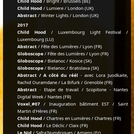
Child Hood
/ Bright / Brussels (BE)
Child Hood
/ Lumiere / London (UK)
Abstract
/ Winter Lights / London (UK)
2017
Child Hood
/ Luxembourg Light Festival /
Luxembourg (LU)
Abstract
/ Fête des Lumières / Lyon (FR)
Globoscope
/ Fête des Lumières / Lyon (FR)
Globoscope
/ Bielanoc / Kosice (SK)
Globoscope
/ Bielanoc / Bratislava (SK)
Abstract / A côté du réél
- avec Lora Juodkaite,
Rachid Ouramdane / La Bifurk / Grenoble (FR)
Abstract
- Etape de travail / Scopitone - Nantes
Digital Week / Nantes (FR)
Voxel_#07
/ Inauguration bâtiment EST / Saint
Martin d'Hères (FR)
Child Hood
/ Chartres en Lumières / Chartres (FR)
Child Hood
/ Le Déclic / Claix (FR)
Le Nid
/ Safra'Numériques / Amiens (Fr)