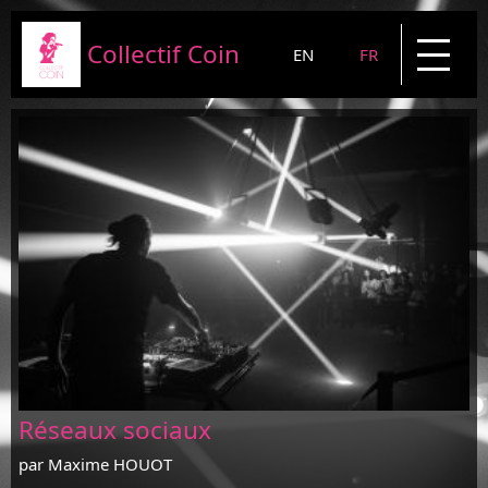
Collectif Coin
EN
FR
Présentation
Projets
News
Blog
Contact
Réseaux sociaux
par Maxime HOUOT