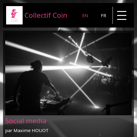
Collectif Coin
EN
FR
Presentation
Projects
News
Blog
Contact
Social media
par Maxime HOUOT