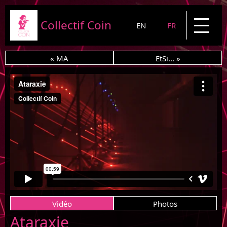
Collectif Coin
EN
FR
Présentation
« MA
EtSi... »
Projets
News
Blog
Contact
Vidéo
Photos
Ataraxie